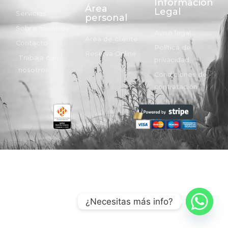
Información
Área
Legal
Servicios
personal
Sobre nosotros
Aviso legal
Área de cliente
Contacto
Política de
Reserva Online
Trabaja con
privacidad
nosotros
Condiciones de
contratación
¿Necesitas más info?