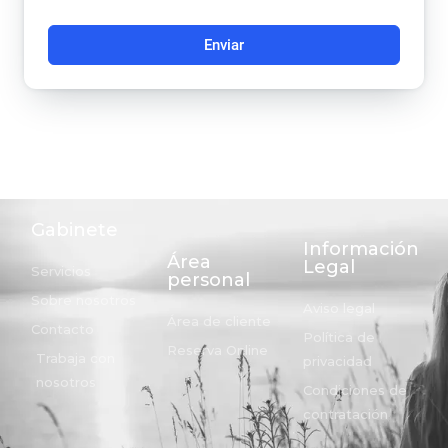
Enviar
Gabinete
Información
Área
Legal
Servicios
personal
Sobre nosotros
Aviso legal
Área de cliente
Contacto
Política de
Reserva Online
Trabaja con
privacidad
nosotros
Condiciones de
contratación