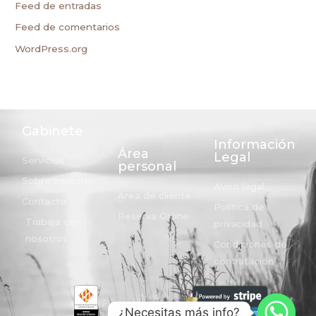
Feed de entradas
Feed de comentarios
WordPress.org
Gabinete
Información
Área
Legal
Servicios
personal
Sobre nosotros
Aviso legal
Área de cliente
Contacto
Política de
Reserva Online
Trabaja con
privacidad
nosotros
Condiciones de
contratación
¿Necesitas más info?