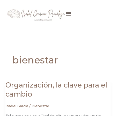
Ir
al
contenido
bienestar
Organización, la clave para el
Organización,
la
cambio
clave
para
Isabel García
/
Bienestar
el
Estamos casi casi a final de año, y nos acordamos de
cambio