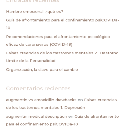
c
a
Hambre emocional, ¿qué es?
r
Guía de afrontamiento para el confinamiento psiCOVIDa-
p
10
o
Recomendaciones para el afrontamiento psicológico
r
eficaz de coronavirus (COVID-19)
:
Falsas creencias de los trastornos mentales 2. Trastorno
Límite de la Personalidad
Organización, la clave para el cambio
Comentarios recientes
augmentin vs amoxicillin drawbacks
en
Falsas creencias
de los trastornos mentales 1. Depresión
augmentin medical description
en
Guía de afrontamiento
para el confinamiento psiCOVIDa-10