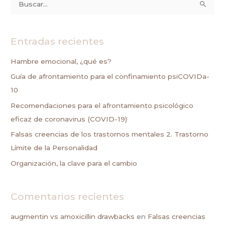
B
u
s
Entradas recientes
c
a
Hambre emocional, ¿qué es?
r
Guía de afrontamiento para el confinamiento psiCOVIDa-
p
10
o
Recomendaciones para el afrontamiento psicológico
r
eficaz de coronavirus (COVID-19)
:
Falsas creencias de los trastornos mentales 2. Trastorno
Límite de la Personalidad
Organización, la clave para el cambio
Comentarios recientes
augmentin vs amoxicillin drawbacks
en
Falsas creencias