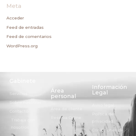
Meta
Acceder
Feed de entradas
Feed de comentarios
WordPress.org
Gabinete
Información
Área
Legal
Servicios
personal
Sobre nosotros
Aviso legal
Área de cliente
Contacto
Política de
Reserva Online
Trabaja con
privacidad
nosotros
Condiciones de