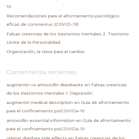
p
10
o
Recomendaciones para el afrontamiento psicológico
r
eficaz de coronavirus (COVID-19)
:
Falsas creencias de los trastornos mentales 2. Trastorno
Límite de la Personalidad
Organización, la clave para el cambio
Comentarios recientes
augmentin vs amoxicillin drawbacks
en
Falsas creencias
de los trastornos mentales 1. Depresión
augmentin medical description
en
Guía de afrontamiento
para el confinamiento psiCOVIDa-10
amoxicillin essential information
en
Guía de afrontamiento
para el confinamiento psiCOVIDa-10
orlistat diarrhea side effects
en
Falsas creencias de los