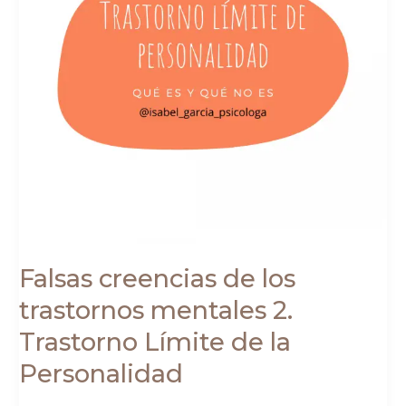
2.
Trastorno
Límite
de
la
Personalidad
Falsas creencias de los
trastornos mentales 2.
Trastorno Límite de la
Personalidad