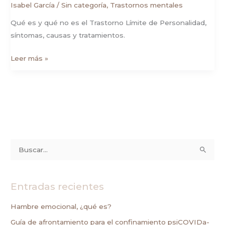
Isabel García
/
Sin categoría
,
Trastornos mentales
Qué es y qué no es el Trastorno Límite de Personalidad,
síntomas, causas y tratamientos.
Leer más »
B
u
s
Entradas recientes
c
a
Hambre emocional, ¿qué es?
r
Guía de afrontamiento para el confinamiento psiCOVIDa-