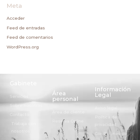
Meta
Acceder
Feed de entradas
Feed de comentarios
WordPress.org
Gabinete
Información
Área
Legal
Servicios
personal
Sobre nosotros
Aviso legal
Área de cliente
Contacto
Política de
Reserva Online
Trabaja con
privacidad
nosotros
Condiciones de