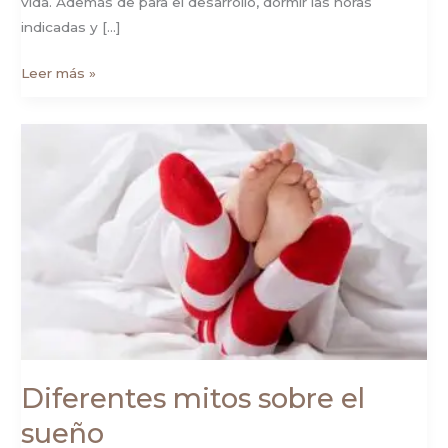
vida. Además de para el desarrollo, dormir las horas
indicadas y […]
Leer más »
Diferentes
mitos
sobre
el
sueño
Diferentes mitos sobre el
sueño