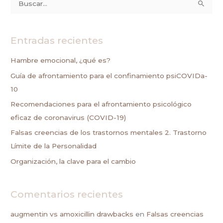
B
u
s
Entradas recientes
c
a
Hambre emocional, ¿qué es?
r
Guía de afrontamiento para el confinamiento psiCOVIDa-
p
10
o
Recomendaciones para el afrontamiento psicológico
r
eficaz de coronavirus (COVID-19)
:
Falsas creencias de los trastornos mentales 2. Trastorno
Límite de la Personalidad
Organización, la clave para el cambio
Comentarios recientes
augmentin vs amoxicillin drawbacks
en
Falsas creencias